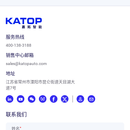
辊分一体机
极片分切机
激光模切机
服务热线
五金模切机
400-138-3188
销售中心邮箱
叠片机
sales@katopauto.com
EV切叠一体机
地址
CE切叠一体机
江苏省常州市溧阳市昆仑街道天目湖大
道7号
氦检机
注液机
联系我们
包膜机
姓名
*