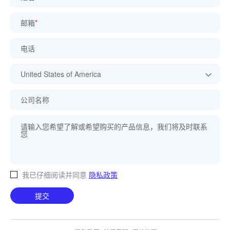
化成/分容设备
邮箱
*
分选打包机
开卷干燥机
电话
锂电池材料设备
其他新能源设备
公司名称
客户体验中心
产线升级
我已仔细阅读并同意
隐私政策
提交