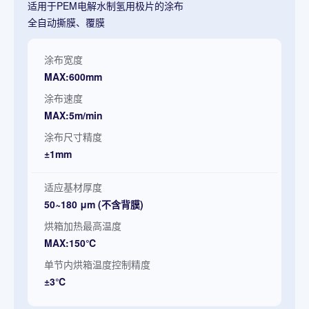
适用于PEM电解水制氢用极片的涂布
全自动撕膜、覆膜
涂布宽度
MAX:600mm
涂布速度
MAX:5m/min
涂布尺寸精度
±1mm
适应基材厚度
50~180 μm (不含背膜)
烘箱加热最高温度
MAX:150℃
单节内烘箱温度控制精度
±3℃