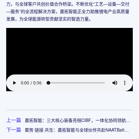
力，与全球客户共创价值合作桥梁。不断优化“工艺—设备—交付
—服务”的全流程解决方案，嘉拓智能正全力助推锂电产业高质量
发展，为全球能源转型贡献坚实的智造力量。
上一篇
嘉拓智能：三大核心装备亮相CIBF，一体化协同领航锂
电装备赛道
下一篇
聚势·链接·共生：嘉拓智能与全球伙伴共赴NAATBatt
2026