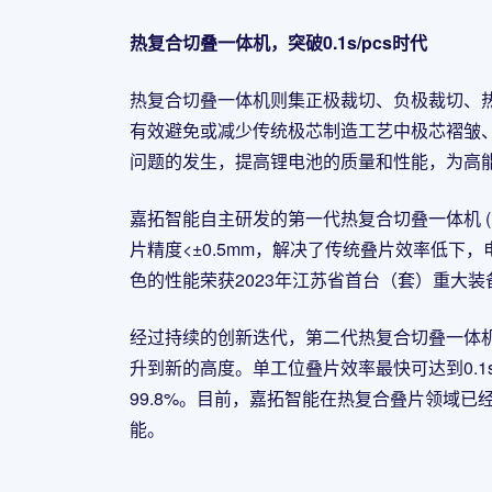
热复合切叠一体机，突破0.1s/pcs时代
热复合切叠一体机则集正极裁切、负极裁切、
有效避免或减少传统极芯制造工艺中极芯褶皱
问题的发生，提高锂电池的质量和性能，为高
嘉拓智能自主研发的第一代热复合切叠一体机 (隔膜
片精度<±0.5mm，解决了传统叠片效率低下
色的性能荣获2023年江苏省首台（套）重大装
经过持续的创新迭代，第二代热复合切叠一体
升到新的高度。单工位叠片效率最快可达到0.1s/
99.8%。目前，嘉拓智能在热复合叠片领域已
能。