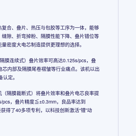
热复合、叠片、热压与包胶等工序为一体，能够
、缝隙、折弯掉粉、隔膜性能下降、叠片错位等
能量密度大电芯制造提供更理想的选择。
连续式）叠片效率可高达0.125s/pcs，叠
，电芯内部及隔膜尾卷褶皱等行业痛点。该机以出
备认定。
机（隔膜裁断式）将叠片效率和叠片电芯良率提
pcs，叠片精度≦±0.3mm，良品率达到
经获得了40多项专利，以科技创新激活“锂”动